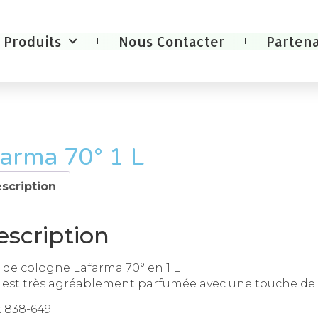
Produits
Nous Contacter
Partena
arma 70° 1 L
scription
escription
 de cologne Lafarma 70° en 1 L
e est très agréablement parfumée avec une touche de 
 838-649