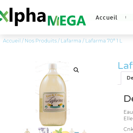
Accueil
Accueil
/
Nos Produits
/
Lafarma
/ Lafarma 70° 1 L
Laf
De
D
Eau
Ell
Cnk