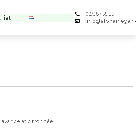
02/387.55.35
riat
info@alphamega.n
lavande et citronnée.