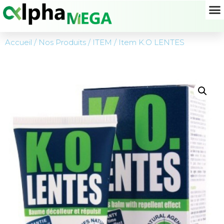
Accueil
/
Nos Produits
/
ITEM
/ Item K.O LENTES