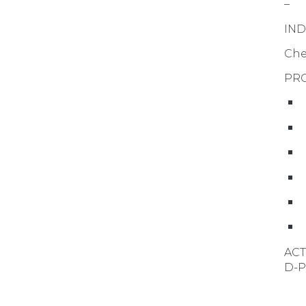
– U
IND
Che
PRO
N
N
L
F
T
F
ACT
D-P