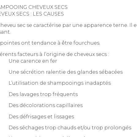
AMPOOING CHEVEUX SECS
VEUX SECS : LES CAUSES
cheveu sec se caractérise par une apparence terne. Il
sant.
 pointes ont tendance à être fourchues.
érents facteurs à l’origine de cheveux secs :
Une carence en fer
ne sécrétion ralentie des glandes sébacées
’utilisation de shampooings inadaptés
es lavages trop fréquents
es décolorations capillaires
es défrisages et lissages
es séchages trop chauds et/ou trop prolongés