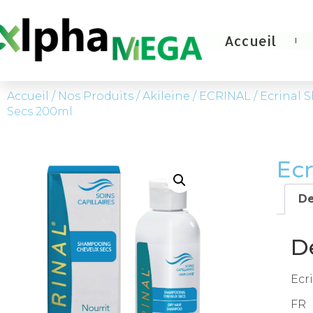
Accueil
Accueil
/
Nos Produits
/
Akileine
/
ECRINAL
/ Ecrinal
Secs 200ml
Ec
De
D
Ecr
FR