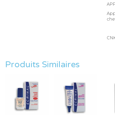
APP
App
che
CNK
Produits Similaires