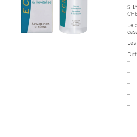
SH
CHE
Le 
cas
Les
Diff
– 
– U
– L
– D
– D
– D
– D