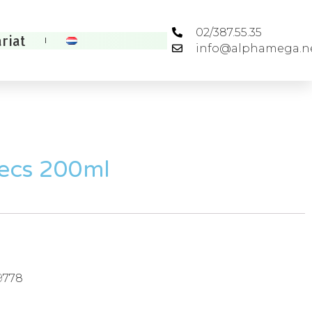
02/387.55.35
riat
info@alphamega.n
ecs 200ml
9778