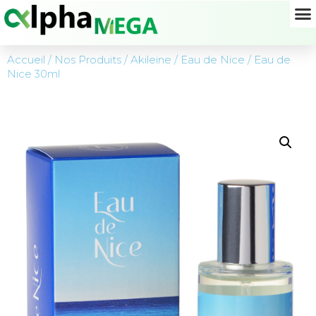
Accueil
/
Nos Produits
/
Akileine
/
Eau de Nice
/ Eau de
Nice 30ml