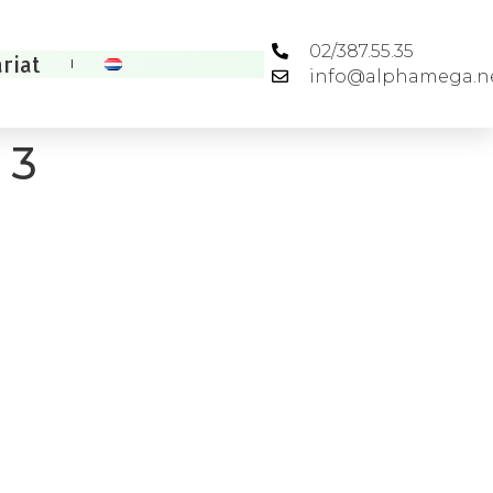
02/387.55.35
riat
info@alphamega.n
 3