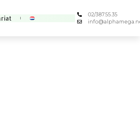
02/387.55.35
riat
info@alphamega.n