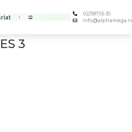
02/387.55.35
riat
info@alphamega.n
ES 3