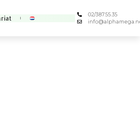
02/387.55.35
riat
info@alphamega.n