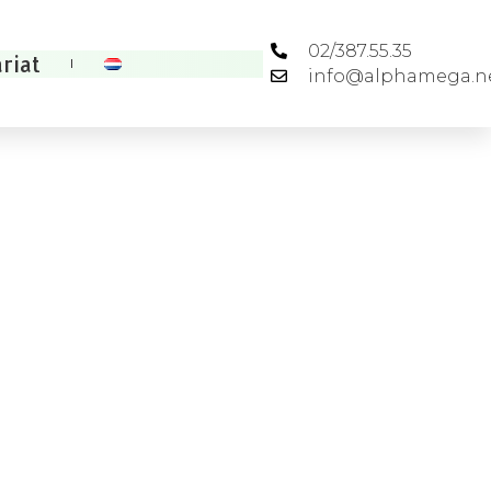
02/387.55.35
riat
info@alphamega.n