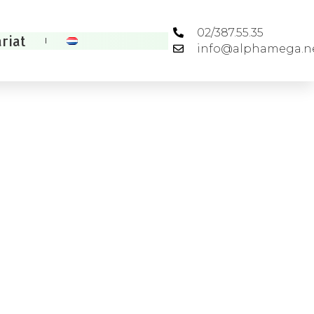
02/387.55.35
riat
info@alphamega.n