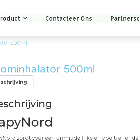
roduct
Contacteer Ons
Partners
ator 500ml
oominhalator 500ml
schrijving
eschrijving
apyNord
yNord zorgt voor een onmiddellijke en doeltreffende