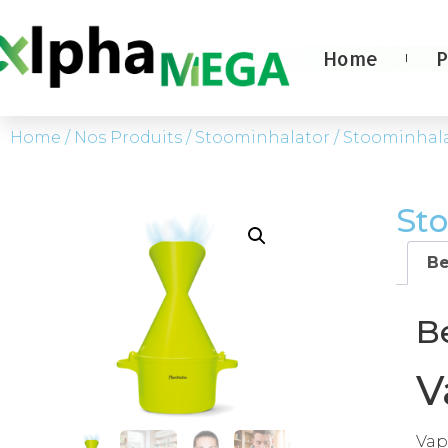
Home
P
Home
/
Nos Produits
/
Stoominhalator
/ Stoominhal
St
Be
B
V
Vap