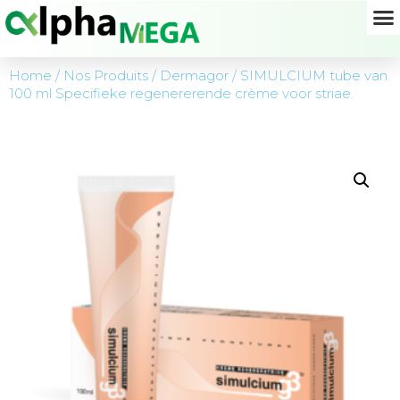
Home
/
Nos Produits
/
Dermagor
/ SIMULCIUM tube van
100 ml Specifieke regenererende crème voor striae.