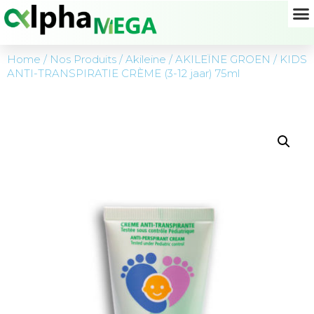
Home
/
Nos Produits
/
Akileine
/
AKILEÏNE GROEN
/ KIDS
ANTI-TRANSPIRATIE CRÈME (3-12 jaar) 75ml